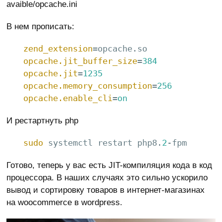
avaible/opcache.ini
В нем прописать:
zend_extension
opcache.jit_buffer_size
=
384
opcache.jit
=
1235
opcache.memory_consumption
=
256
opcache.enable_cli
=
on
И рестартнуть php
sudo
 systemctl restart php8.
2
-fpm
Готово, теперь у вас есть JIT-компиляция кода в код
процессора. В наших случаях это сильно ускорило
вывод и сортировку товаров в интернет-магазинах
на woocommerce в wordpress.