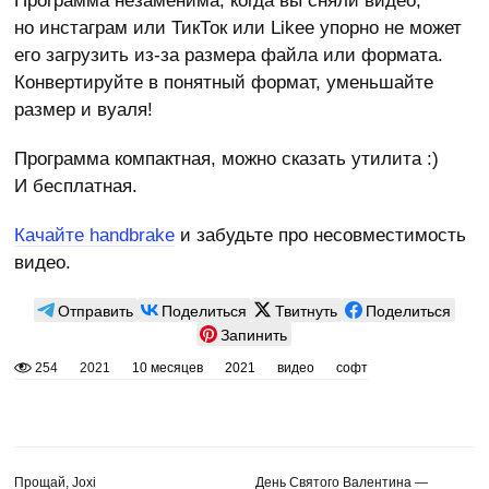
Программа незаменима, когда вы сняли видео,
но инстаграм или ТикТок или Likee упорно не может
его загрузить из-за размера файла или формата.
Конвертируйте в понятный формат, уменьшайте
размер и вуаля!
Программа компактная, можно сказать утилита :)
И бесплатная.
Качайте handbrake
и забудьте про несовместимость
видео.
Отправить
Поделиться
Твитнуть
Поделиться
Запинить
254
2021
10 месяцев
2021
видео
софт
Прощай, Joxi
День Святого Валентина —