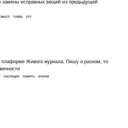
и замены исправных вещей из предыдущей
смысл
товар
утп
на плаформе Живого журнала. Пишу о разном, то
 вечности
наследие
память
эгоизм