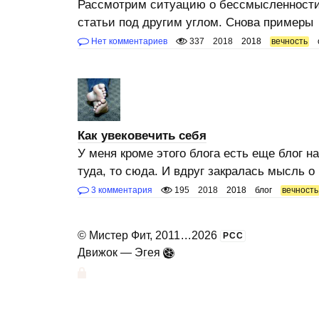
Рассмотрим ситуацию о бессмысленност
статьи под другим углом. Снова примеры
Нет комментариев
337
2018
2018
вечность
Как увековечить себя
У меня кроме этого блога есть еще блог 
туда, то сюда. И вдруг закралась мысль о
3 комментария
195
2018
2018
блог
вечность
©
Мистер Фит
, 2011
...
2026
РСС
Движок —
Эгея