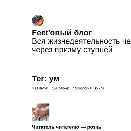
Feet'овый блог
Вся жизнедеятельность ч
через призму ступней
Тег: ум
4 заметки
См. также:
психология
книги
Читатель читателю — рознь