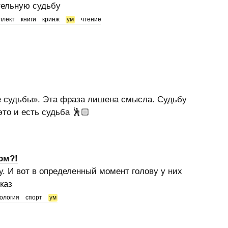
ательную судьбу
ллект
книги
кринж
ум
чтение
е судьбы». Эта фраза лишена смысла. Судьбу
то и есть судьба 🕺🏻
ом?!
у. И вот в определенный момент голову у них
каз
ология
спорт
ум