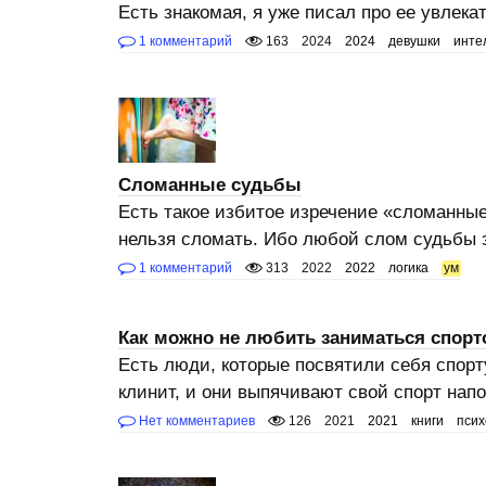
Есть знакомая, я уже писал про ее увлек
1 комментарий
163
2024
2024
девушки
инте
Сломанные судьбы
Есть такое избитое изречение «сломанны
нельзя сломать. Ибо любой слом судьбы э
1 комментарий
313
2022
2022
логика
ум
Как можно не любить заниматься спорт
Есть люди, которые посвятили себя спорт
клинит, и они выпячивают свой спорт напо
Нет комментариев
126
2021
2021
книги
псих