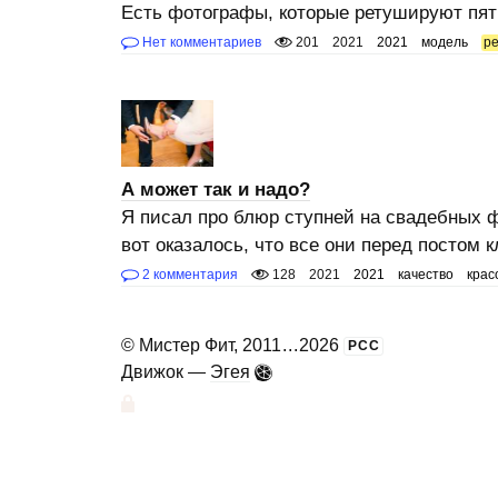
Есть фотографы, которые ретушируют пят
Нет комментариев
201
2021
2021
модель
р
А может так и надо?
Я писал про блюр ступней на свадебных ф
вот оказалось, что все они перед постом
2 комментария
128
2021
2021
качество
крас
©
Мистер Фит
, 2011
...
2026
РСС
Движок —
Эгея