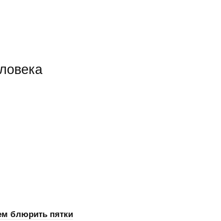
еловека
ем блюрить пятки