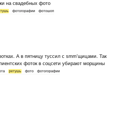
ки на свадебных фото
етушь
фотогорафии
фотошоп
отках. А в пятницу туссил с smm’щицами. Так
 клиентских фоток в соцсети убирают морщины
ота
ретушь
фото
фотогорафии