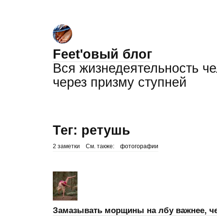
Feet'овый блог
Вся жизнедеятельность ч
через призму ступней
Тег: ретушь
2 заметки
См. также:
фотогорафии
Замазывать морщины на лбу важнее, ч