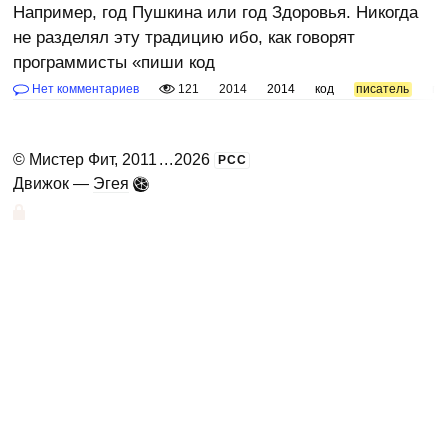
Например, год Пушкина или год Здоровья. Никогда
не разделял эту традицию ибо, как говорят
программисты «пиши код
Нет комментариев
121
2014
2014
код
писатель
пр
©
Мистер Фит
, 2011
...
2026
РСС
Движок —
Эгея