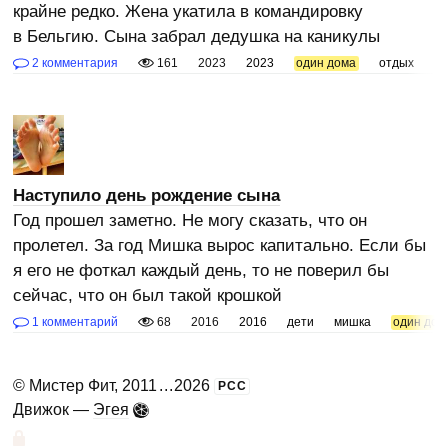
крайне редко. Жена укатила в командировку
в Бельгию. Сына забрал дедушка на каникулы
2 комментария
161
2023
2023
один дома
отдых
пс
Наступило день рождение сына
Год прошел заметно. Не могу сказать, что он
пролетел. За год Мишка вырос капитально. Если бы
я его не фоткал каждый день, то не поверил бы
сейчас, что он был такой крошкой
1 комментарий
68
2016
2016
дети
мишка
один дом
©
Мистер Фит
, 2011
...
2026
РСС
Движок —
Эгея