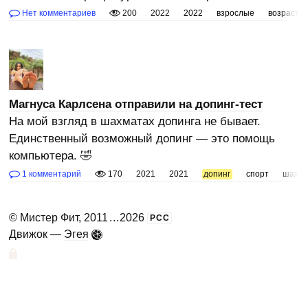
Нет комментариев
200
2022
2022
взрослые
возраст
Магнуса Карлсена отправили на допинг-тест
На мой взгляд в шахматах допинга не бывает.
Единственный возможный допинг — это помощь
компьютера. 🤣
1 комментарий
170
2021
2021
допинг
спорт
шахм
©
Мистер Фит
, 2011
...
2026
РСС
Движок —
Эгея