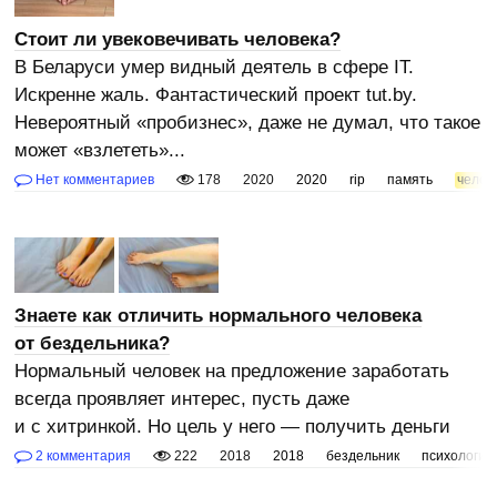
Стоит ли увековечивать человека?
В Беларуси умер видный деятель в сфере IT.
Искренне жаль. Фантастический проект tut.by.
Невероятный «пробизнес», даже не думал, что такое
может «взлететь»...
Нет комментариев
178
2020
2020
rip
память
челов
Знаете как отличить нормального человека
от бездельника?
Нормальный человек на предложение заработать
всегда проявляет интерес, пусть даже
и с хитринкой. Но цель у него — получить деньги
2 комментария
222
2018
2018
бездельник
психология