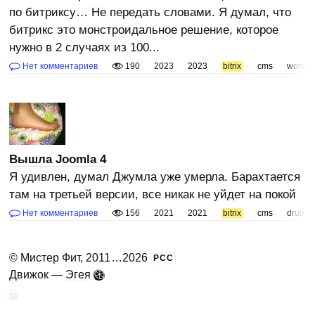
по битриксу… Не передать словами. Я думал, что
битрикс это монстроидальное решение, которое
нужно в 2 случаях из 100...
Нет комментариев
190
2023
2023
bitrix
cms
wordpr
Вышла Joomla 4
Я удивлен, думал Джумла уже умерла. Барахтается
там на третьей версии, все никак не уйдет на покой
Нет комментариев
156
2021
2021
bitrix
cms
drupal
©
Мистер Фит
, 2011
...
2026
РСС
Движок —
Эгея