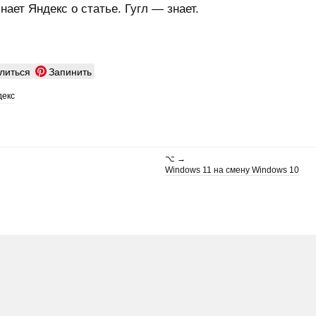
нает Яндекс о статье. Гугл — знает.
литься
Запинить
декс
⌥ →
Windows 11 на смену Windows 10