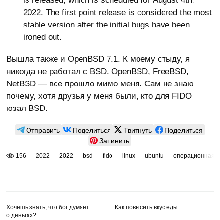
is released, which is scheduled for August 4th,
2022. The first point release is considered the most
stable version after the initial bugs have been
ironed out.
Вышла также и OpenBSD 7.1. К моему стыду, я
никогда не работал с BSD. OpenBSD, FreeBSD,
NetBSD — все прошло мимо меня. Сам не знаю
почему, хотя друзья у меня были, кто для FIDO
юзал BSD.
Отправить
Поделиться
Твитнуть
Поделиться
Запинить
156
2022
2022
bsd
fido
linux
ubuntu
операционная с
Хочешь знать, что бог думает
Как повысить вкус еды
о деньгах?