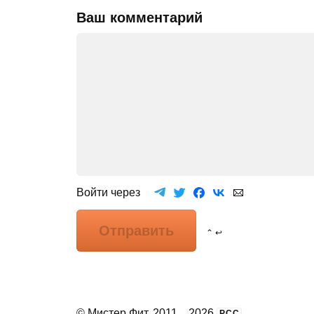
Ваш комментарий
Войти через
Отправить
⌃ ↩
©
Мистер Фит
, 2011
...
2026
РСС