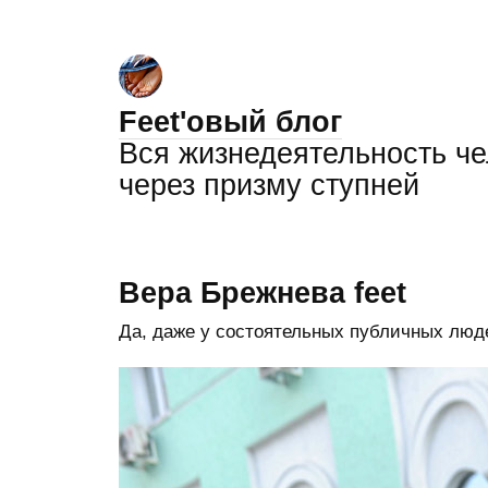
Feet'овый блог
Вся жизнедеятельность ч
через призму ступней
Вера Брежнева feet
Да, даже у состоятельных публичных люде