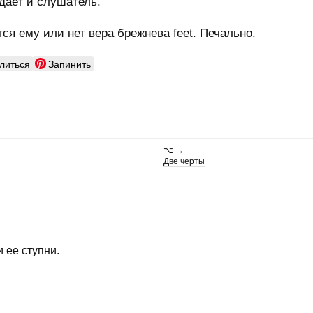
дает и слушатель.
тся ему или нет вера брежнева feet. Печально.
литься
Запинить
⌥ →
Две черты
 ее ступни.