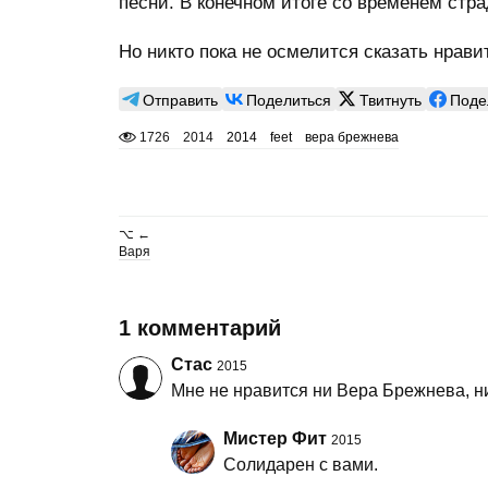
песни. В конечном итоге со временем стра
Но никто пока не осмелится сказать нрави
Отправить
Поделиться
Твитнуть
Поде
1726
2014
2014
feet
вера брежнева
⌥ ←
Варя
1 комментарий
Стас
2015
Мне не нравится ни Вера Брежнева, ни
Мистер Фит
2015
Солидарен с вами.