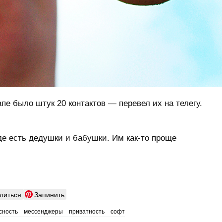
апе было штук 20 контактов — перевел их на телегу.
де есть дедушки и бабушки. Им как-то проще
литься
Запинить
сность
мессенджеры
приватность
софт