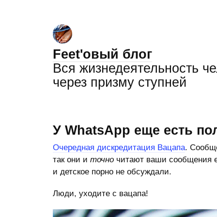
Feet'овый блог
Вся жизнедеятельность ч
через призму ступней
У WhatsApp еще есть по
Очередная дискредитация Вацапа
. Сообщ
так они и
точно
читают ваши сообщения еж
и детское порно не обсуждали.
Люди, уходите с вацапа!