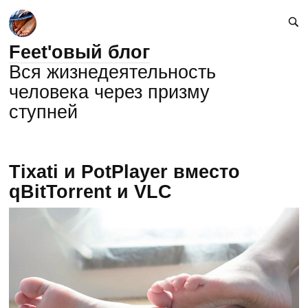
Feet'овый блог
Вся жизнедеятельность
человека через призму
ступней
Tixati и PotPlayer вместо
qBitTorrent и VLC