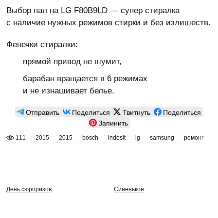
Выбор пал на LG F80B9LD — супер стиралка
с наличие нужных режимов стирки и без излишеств.
Фенечки стиралки:
прямой привод не шумит,
барабан вращается в 6 режимах
и не изнашивает белье.
Отправить
Поделиться
Твитнуть
Поделиться
Запинить
111
2015
2015
bosch
indesit
lg
samsung
ремонт
с
День сюрпризов
Синенькое