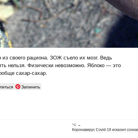
 из своего рациона. ЗОЖ съело их мозг. Ведь
ить нельзя. Физически невозможно. Яблоко — это
ообще сахар-сахар.
литься
Запинить
⌥ →
Коронавирус Covid-19 исказил созн