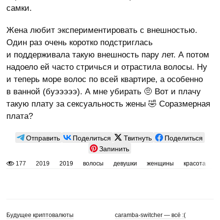
самки.
Жена любит экспериментировать с внешностью.
Один раз очень коротко подстриглась
и поддерживала такую внешность пару лет. А потом
надоело ей часто стричься и отрастила волосы. Ну
и теперь море волос по всей квартире, а особенно
в ванной (буэээээ). А мне убирать 🤨 Вот и плачу
такую плату за сексуальность жены 🤣 Соразмерная
плата?
Отправить
Поделиться
Твитнуть
Поделиться
Запинить
177
2019
2019
волосы
девушки
женщины
красота
с
Будущее криптовалюты
caramba-switcher — всё :(