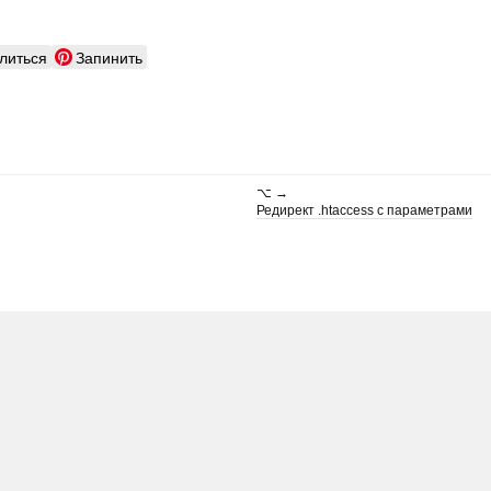
литься
Запинить
⌥ →
Редирект .htaccess с параметрами