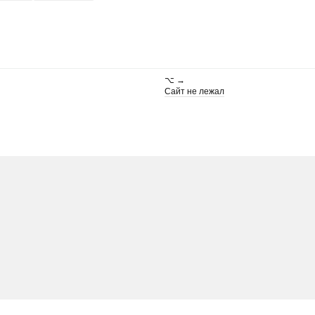
⌥ →
Сайт не лежал