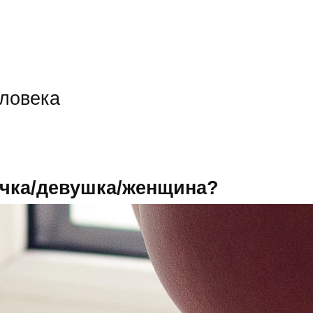
еловека
очка/девушка/женщина?