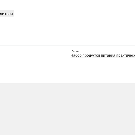
литься
⌥ →
Набор продуктов питания практичес