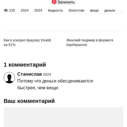
Запинить
235
2024
2024
бедность
богатство
вещи
деньги
дос
Как я ускорил браузер Vivaldi
Женский педикюр в формате
на 61%
барбершопа
1 комментарий
Станислав
2024
Потому что деньги обесцениваются
быстрее, чем вещи.
Ваш комментарий