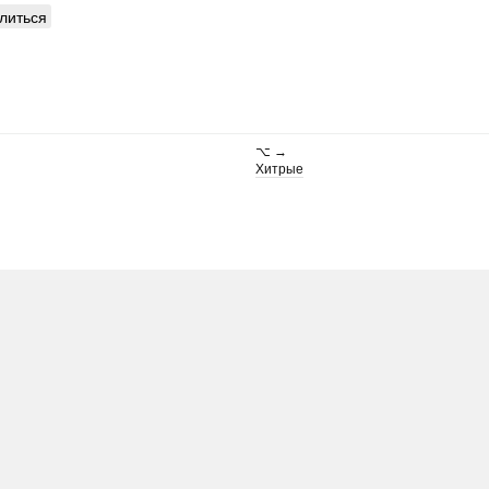
литься
⌥ →
Хитрые