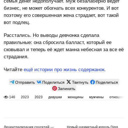
семья денег недополучает. Муж безалаберно ведет
бизнес, не может обогнать всех конкурентов. И вот
поэтому его совершенная жена страдает, вот такой
вот подлец.
Расстались. Но выводы девчонка сделала
правильные: она сбросила балласт, который ее
сковывал и теперь её ждет манна небесная за все её
страдания.
Читайте
ещё истории про жизнь содержанок
.
Отправить
Поделиться
Твитнуть
Поделиться
Запинить
146
2023
2023
девушки
женщины
мужчины
отношени
Децентрализация соцсетей —
Новый шахматный король Ding