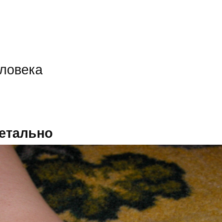
еловека
етально