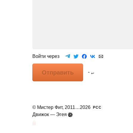
Войти через
Отправить
⌃ ↩
©
Мистер Фит
, 2011
...
2026
РСС
Движок —
Эгея