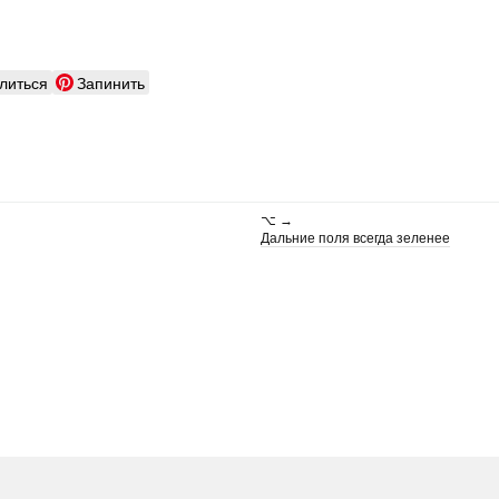
литься
Запинить
⌥ →
Дальние поля всегда зеленее