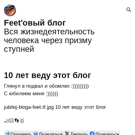
Feet'овый блог
Вся жизнедеятельность
человека через призму
ступней
10 лет веду этот блог
Глянул в подвал и обомлел :)))))))))
С юбилеем меня :))))))
jubilej-bloga-feet.tf.jpg 10 лет веду этот блог
🦶🏻👣🥇
Отправить
Поделиться
Твитнуть
Поделиться